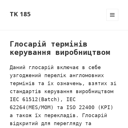
TK 185
МЕНЮ
ТА
ВІДЖЕТ
Глосарій термінів
керування виробництвом
Даний глосарій включає в себе
узгоджений перелік англомовних
термінів та їх означень, взятих зі
стандартів керування виробництвом
IEC 61512(Batch), IEC
62264(MES/MOM) та ISO 22400 (KPI)
а також їх перекладів. Глосарій
відкритий для перегляду та