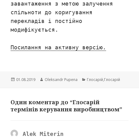
завантаження з метою залучення
спільноти до коригування
перекладів і постійно
модифікується.
Посилання на активну версію.
Опубліковано
01.08.2019
Автор
Oleksandr Pupena
Категорії
Глосарій
,
Глосарій
Один коментар до “Глосарій
термінів керування виробництвом”
Alek Miterin
сказав: