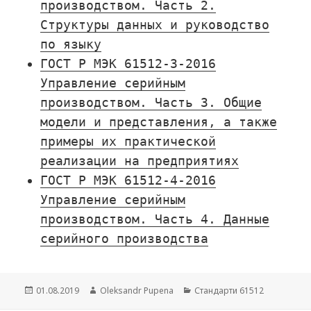
производством. Часть 2.
Структуры данных и руководство
по языку
ГОСТ Р МЭК 61512-3-2016
Управление серийным
производством. Часть 3. Общие
модели и представления, а также
примеры их практической
реализации на предприятиях
ГОСТ Р МЭК 61512-4-2016
Управление серийным
производством. Часть 4. Данные
серийного производства
Опубліковано
01.08.2019
Автор
Oleksandr Pupena
Категорії
Стандарти 61512