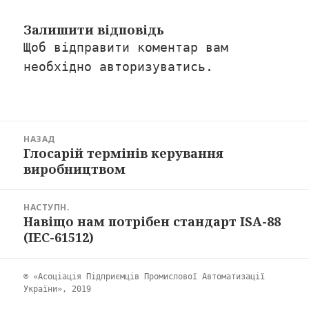
Залишити відповідь
Щоб відправити коментар вам
необхідно
авторизуватись
.
Навігація
НАЗАД
записів
Глосарій термінів керування
Попередній
виробництвом
запис:
НАСТУПН.
Навіщо нам потрібен стандарт ISA-88
Наступний
(IEC-61512)
запис:
© «Асоціація Підприємців Промислової Автоматизації
України», 2019