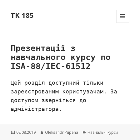
TK 185
МЕНЮ
ТА
ВІДЖЕТ
Презентації з
навчального курсу по
ISA-88/IEC-61512
Цей розділ доступний тільки
зареєстрованим користувачам. За
доступом зверніться до
адміністратора.
Опубліковано
02.08.2019
Автор
Oleksandr Pupena
Категорії
Навчальні курси