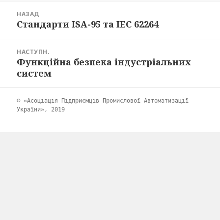
Навігація
НАЗАД
записів
Стандарти ISA-95 та IEC 62264
Попередній
запис:
НАСТУПН.
Функційна безпека індустріальних
Наступний
систем
запис:
© «Асоціація Підприємців Промислової Автоматизації
України», 2019