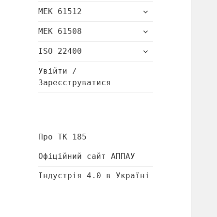
підменю
розгорнути
МЕК 61512
підменю
розгорнути
МЕК 61508
підменю
розгорнути
ISO 22400
підменю
Увійти /
Зареєструватися
Про ТК 185
Офіційний сайт АППАУ
Індустрія 4.0 в Україні