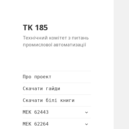
TK 185
Технічний комітет з питань
промислової автоматизації
Про проект
Скачати гайди
Скачати білі книги
розгорнути
МЕК 62443
підменю
розгорнути
МЕК 62264