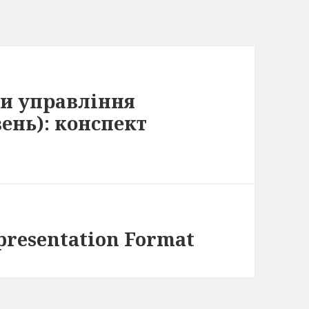
ми управління
ень): конспект
epresentation Format