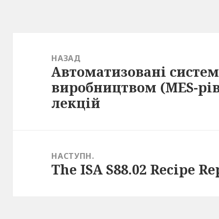
Навігація
записів
НАЗАД
Автоматизовані систе
Попередній
виробництвом (MES-рів
запис:
лекцій
НАСТУПН.
The ISA S88.02 Recipe R
Наступний
запис: