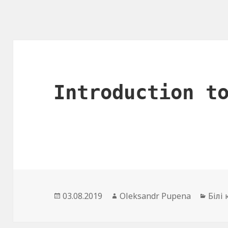
Introduction t
Опубліковано
03.08.2019
Автор
Oleksandr Pupena
Кате
Білі