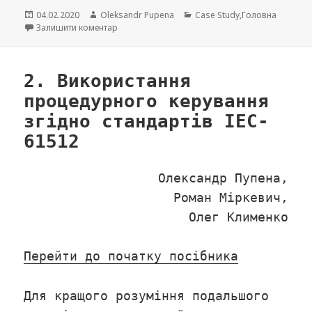
Опубліковано
04.02.2020
Автор
Oleksandr Pupena
Категорії
Case Study
,
Головна
Залишити коментар
до 3. Підходи до реалізації функцій рецептурн
2. Використання
процедурного керування
згідно стандартів IEC-
61512
Олександр Пупена,
Роман Міркевич,
Олег Клименко
Перейти до початку посібника
Для кращого розуміння подальшого