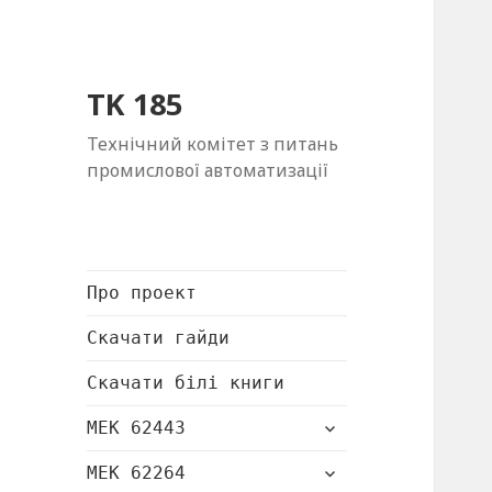
TK 185
Технічний комітет з питань
промислової автоматизації
Про проект
Скачати гайди
Скачати білі книги
розгорнути
МЕК 62443
підменю
розгорнути
МЕК 62264