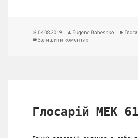
Опубліковано
04.08.2019
Автор
Eugene Babeshko
Катег
Глоса
Залишити коментар
до Загальна структу
Глосарій МЕК 6