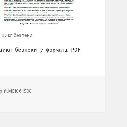
 цикл безпеки
цикл безпеки у форматі PDF
орії
рій
,
МЕК 61508
євий цикл безпеки