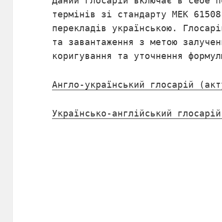
Даний глосарій включає в себе п
термінів зі стандарту МЕК 61508
перекладів українською. Глосарі
та завантаження з метою залучен
коригування та уточнення формул
Англо-український глосарій (акт
Українсько-англійський глосарій