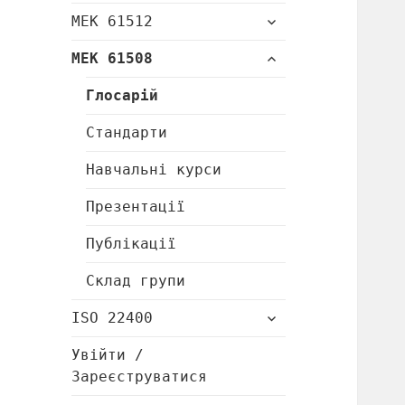
підменю
розгорнути
МЕК 61512
підменю
розгорнути
МЕК 61508
підменю
Глосарій
Стандарти
Навчальні курси
Презентації
Публікації
Склад групи
розгорнути
ISO 22400
підменю
Увійти /
Зареєструватися