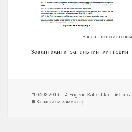
Загальний життєвий
Завантажити
загальний життєвий 
Опубліковано
04.08.2019
Автор
Eugene Babeshko
Катег
Глоса
Залишити коментар
до Загальний житт