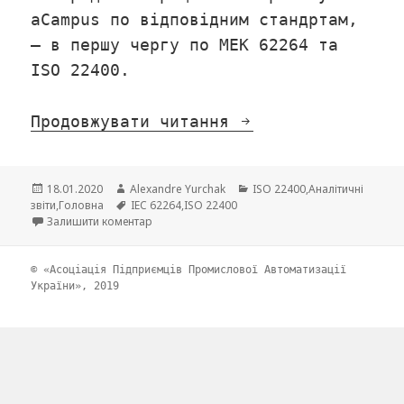
aCampus по відповідним стандртам,
– в першу чергу по МЕК 62264 та
ISO 22400.
Продовжувати читання
Аналітичний звіт
Опубліковано
18.01.2020
Автор
Alexandre Yurchak
Категорії
ISO 22400
,
Аналітичні
звіти
,
Головна
Позначки
IEC 62264
,
ISO 22400
Залишити коментар
до Аналітичний звіт “Вертикальна інтеграція”
© «Асоціація Підприємців Промислової Автоматизації
України», 2019