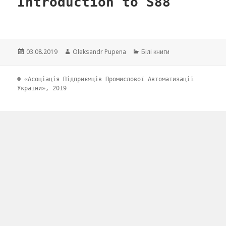
Introduction to S88
Опубліковано
03.08.2019
Автор
Oleksandr Pupena
Категорії
Білі книги
© «Асоціація Підприємців Промислової Автоматизації
України», 2019