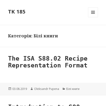
TK 185
МЕНЮ
ТА
ВІДЖЕТ
Категорія: Білі книги
The ISA S88.02 Recipe
Representation Format
Опубліковано
03.08.2019
Автор
Oleksandr Pupena
Категорії
Білі книги