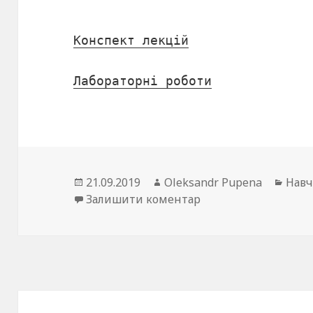
Конспект лекцій
Лабораторні роботи
Опубліковано
21.09.2019
Автор
Oleksandr Pupena
Кате
Навч
Залишити коментар
до Матеріали курсу 