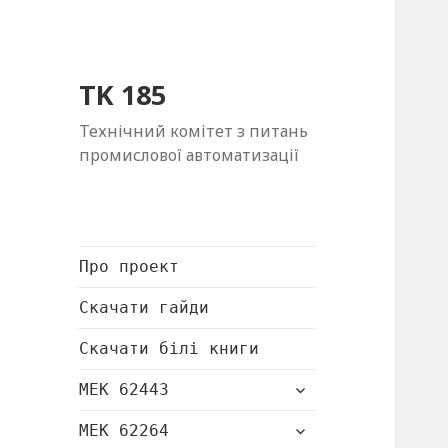
TK 185
Технічний комітет з питань
промислової автоматизації
Про проект
Скачати гайди
Скачати білі книги
розгорнути
МЕК 62443
підменю
розгорнути
МЕК 62264