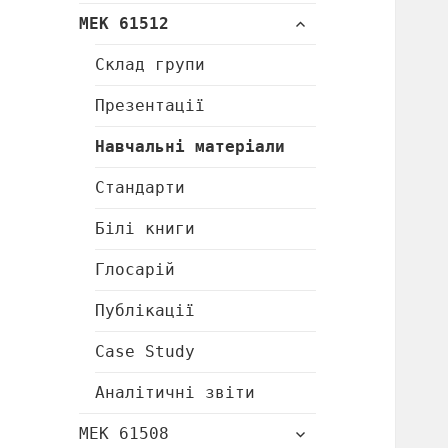
підменю
розгорнути
МЕК 61512
підменю
Склад групи
Презентації
Навчальні матеріали
Стандарти
Білі книги
Глосарій
Публікації
Case Study
Аналітичні звіти
розгорнути
МЕК 61508