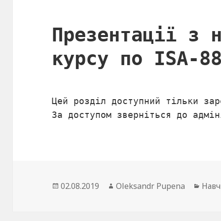
Презентації з 
курсу по ISA-8
Цей розділ доступний тільки зар
За доступом зверніться до адмін
Опубліковано
02.08.2019
Автор
Oleksandr Pupena
Кате
Навч