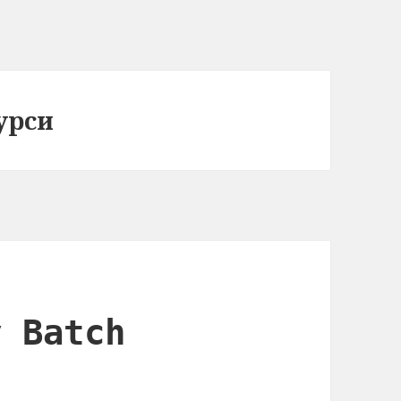
урси
у Batch