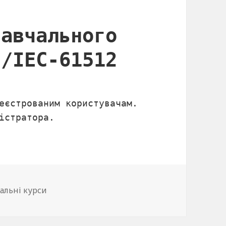
навчального
8/IEC-61512
еєстрованим користувачам.
істратора.
горії
альні курси