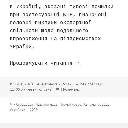
в Україні, вказані типові помилки
при застосуванні КПЕ, визначені
головні виклики експертної
спільноти щодо подальшого
впровадження на підприємствах
України.
Продовжувати читання
ВИРОБНИЧІ КПЕ: А
Опубліковано
19.01.2020
Автор
Alexandre Yurchak
Категорії
ISO 22400
,
ISO
22400
,
Білі книги
,
Головна
2 Коментарі
до ВИРОБНИЧІ КПЕ: АКТУАЛ
© «Асоціація Підприємців Промислової Автоматизації
України», 2019