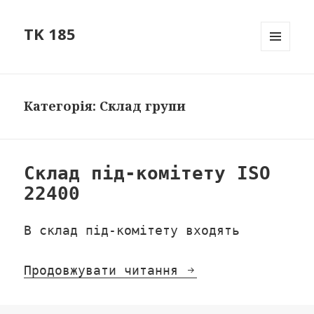
TK 185
МЕНЮ
ТА
ВІДЖЕТ
Категорія: Склад групи
Склад під-комітету ISO
22400
В склад під-комітету входять
Продовжувати читання
Склад під-коміте