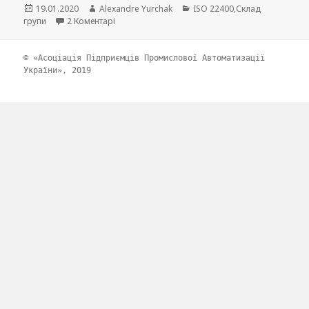
Опубліковано
19.01.2020
Автор
Alexandre Yurchak
Категорії
ISO 22400
,
Склад
групи
2 Коментарі
до Склад під-комітету ISO 22400
© «Асоціація Підприємців Промислової Автоматизації
України», 2019