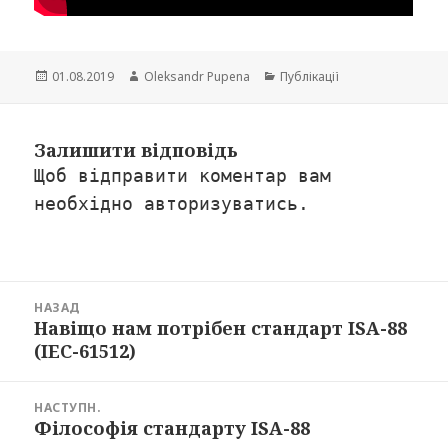
Опубліковано
01.08.2019
Автор
Oleksandr Pupena
Категорії
Публікації
Залишити відповідь
Щоб відправити коментар вам
необхідно
авторизуватись
.
Навігація
НАЗАД
записів
Навіщо нам потрібен стандарт ISA-88
Попередній
(IEC-61512)
запис:
НАСТУПН.
Філософія стандарту ISA-88
Наступний