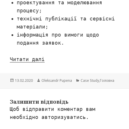
проектування та моделювання
процесу;
технічні публікації та сервісні
матеріали;
інформація про вимоги щодо
подання заявок.
Читати далі
Опубліковано
13.02.2020
Автор
Oleksandr Pupena
Категорії
Case Study
,
Головна
Залишити відповідь
Щоб відправити коментар вам
необхідно
авторизуватись
.