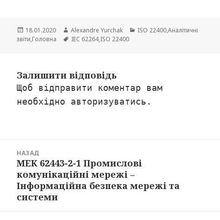
Опубліковано
18.01.2020
Автор
Alexandre Yurchak
Категорії
ISO 22400
,
Аналітичні
звіти
,
Головна
Позначки
IEC 62264
,
ISO 22400
Залишити відповідь
Щоб відправити коментар вам
необхідно
авторизуватись
.
Навігація
НАЗАД
записів
МЕК 62443-2-1 Промислові
Попередній
комунікаційні мережі –
запис:
Інформаційна безпека мережі та
системи