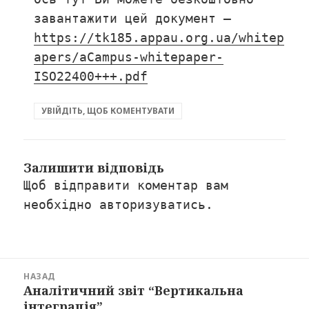
завантажити цей документ –
https://tk185.appau.org.ua/whitep
apers/aCampus-whitepaper-
ISO22400+++.pdf
УВІЙДІТЬ, ЩОБ КОМЕНТУВАТИ
Залишити відповідь
Щоб відправити коментар вам
необхідно
авторизуватись
.
Навігація
НАЗАД
записів
Аналітичний звіт “Вертикальна
Попередній
інтеграція”