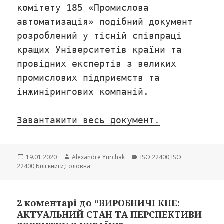
комітету 185 «Промислова
автоматизація» подібний документ
розроблений у тісній співпраці
кращих Університетів країни та
провідних експертів з великих
промислових підприємств та
інжинірингових компаній.
Завантажити весь документ.
Опубліковано
19.01.2020
Автор
Alexandre Yurchak
Категорії
ISO 22400
,
ISO
22400
,
Білі книги
,
Головна
2 коментарі до “ВИРОБНИЧІ КПЕ:
АКТУАЛЬНИЙ СТАН ТА ПЕРСПЕКТИВИ