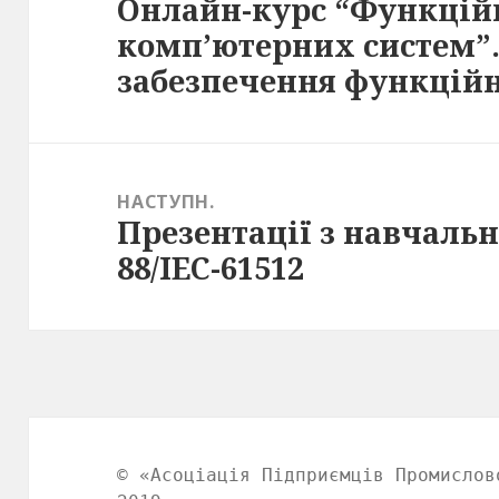
Онлайн-курс “Функцій
Попередній
комп’ютерних систем”.
запис:
забезпечення функційн
НАСТУПН.
Презентації з навчальн
Наступний
88/IEC-61512
запис:
© «Асоціація Підприємців Промислов