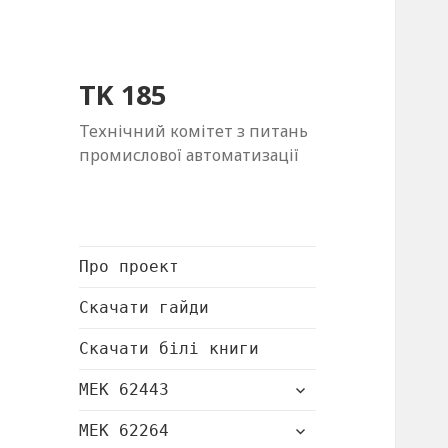
TK 185
Технічний комітет з питань
промислової автоматизації
Про проект
Скачати гайди
Скачати білі книги
розгорнути
МЕК 62443
підменю
розгорнути
МЕК 62264