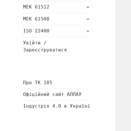
підменю
розгорнути
МЕК 61512
підменю
розгорнути
МЕК 61508
підменю
розгорнути
ISO 22400
підменю
Увійти /
Зареєструватися
Про ТК 185
Офіційний сайт АППАУ
Індустрія 4.0 в Україні